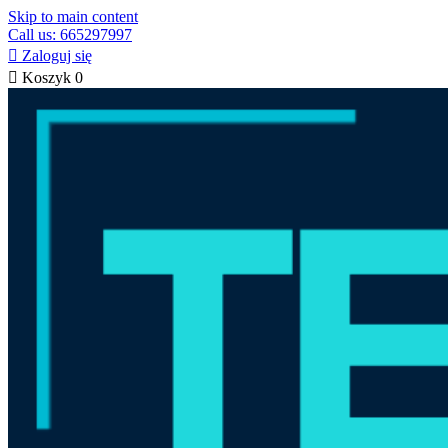
Skip to main content
Call us: 665297997

Zaloguj się

Koszyk
0