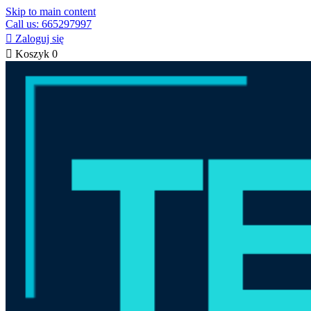
Skip to main content
Call us: 665297997

Zaloguj się

Koszyk
0