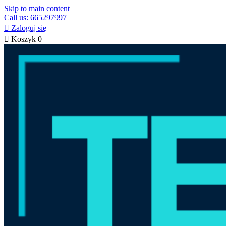
Skip to main content
Call us: 665297997

Zaloguj się

Koszyk
0