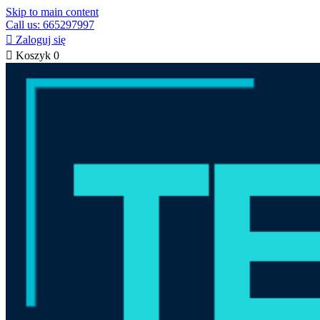
Skip to main content
Call us: 665297997

Zaloguj się

Koszyk
0