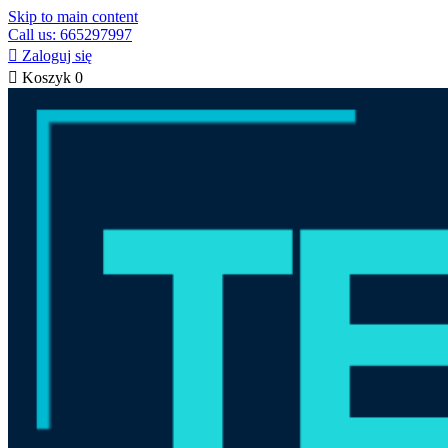
Skip to main content
Call us: 665297997

Zaloguj się

Koszyk
0