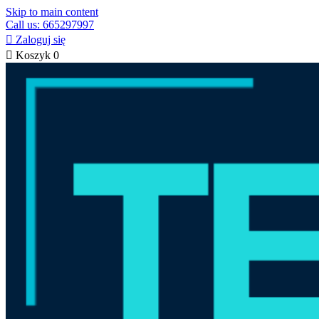
Skip to main content
Call us: 665297997

Zaloguj się

Koszyk
0