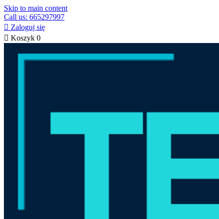
Skip to main content
Call us: 665297997

Zaloguj się

Koszyk
0