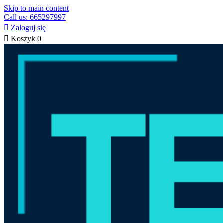
Skip to main content
Call us: 665297997

Zaloguj się

Koszyk
0