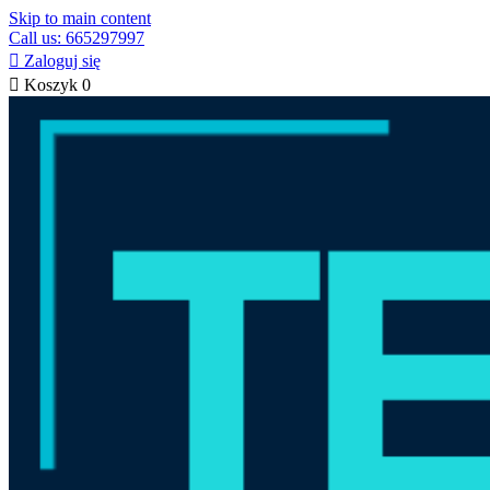
Skip to main content
Call us: 665297997

Zaloguj się

Koszyk
0