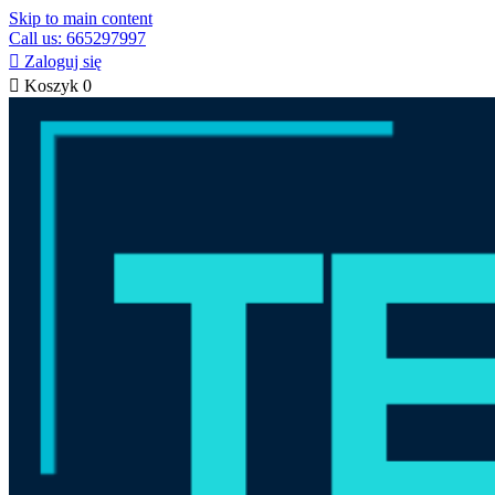
Skip to main content
Call us: 665297997

Zaloguj się

Koszyk
0