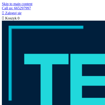
Skip to main content
Call us: 665297997

Zaloguj się

Koszyk
0