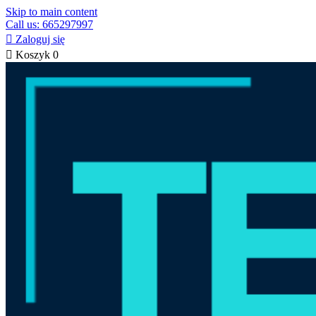
Skip to main content
Call us: 665297997

Zaloguj się

Koszyk
0