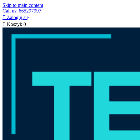
Skip to main content
Call us: 665297997

Zaloguj się

Koszyk
0