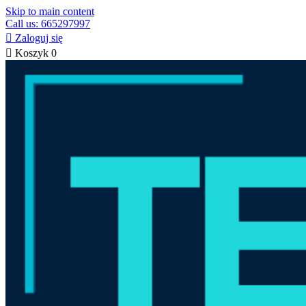
Skip to main content
Call us: 665297997

Zaloguj się

Koszyk
0