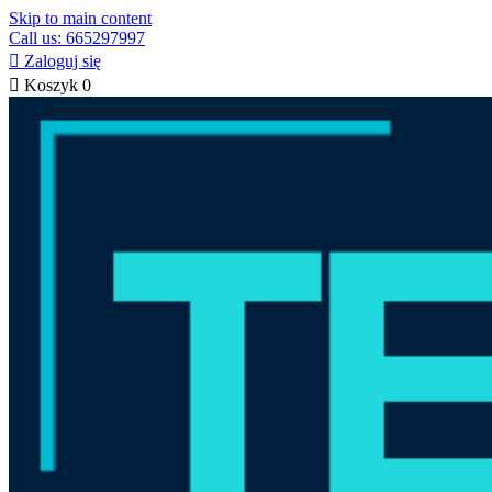
Skip to main content
Call us: 665297997

Zaloguj się

Koszyk
0