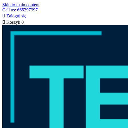
Skip to main content
Call us: 665297997

Zaloguj się

Koszyk
0