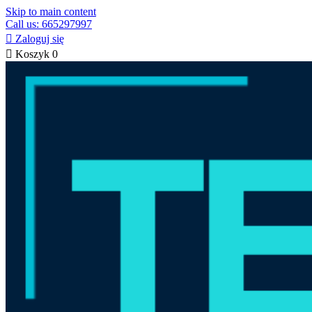
Skip to main content
Call us: 665297997

Zaloguj się

Koszyk
0