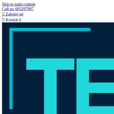
Skip to main content
Call us: 665297997

Zaloguj się

Koszyk
0