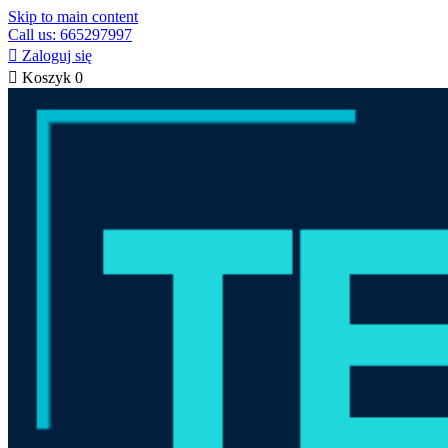
Skip to main content
Call us: 665297997

Zaloguj się

Koszyk
0