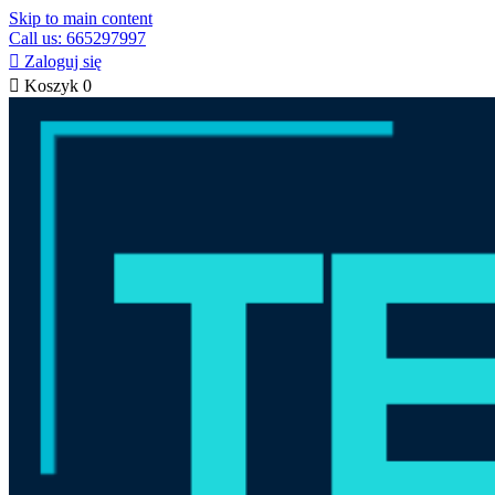
Skip to main content
Call us: 665297997

Zaloguj się

Koszyk
0