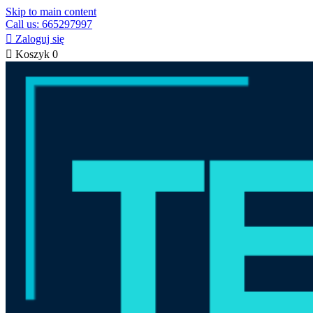
Skip to main content
Call us: 665297997

Zaloguj się

Koszyk
0