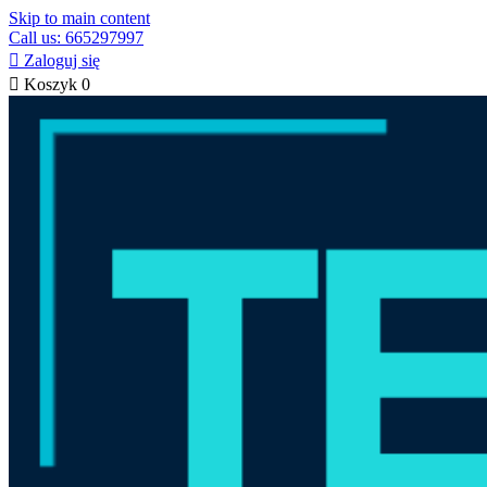
Skip to main content
Call us: 665297997

Zaloguj się

Koszyk
0