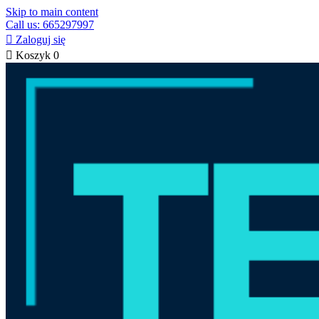
Skip to main content
Call us: 665297997

Zaloguj się

Koszyk
0