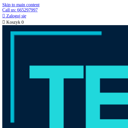
Skip to main content
Call us: 665297997

Zaloguj się

Koszyk
0