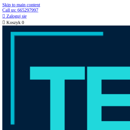
Skip to main content
Call us: 665297997

Zaloguj się

Koszyk
0