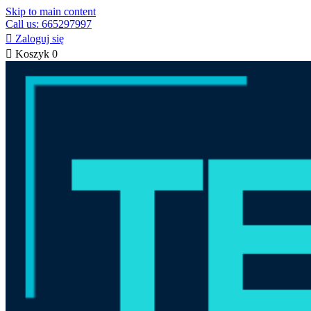
Skip to main content
Call us: 665297997

Zaloguj się

Koszyk
0