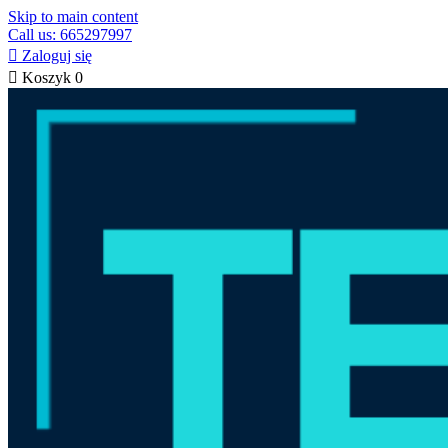
Skip to main content
Call us: 665297997

Zaloguj się

Koszyk
0