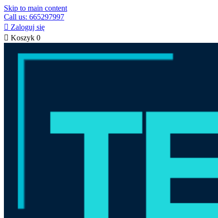
Skip to main content
Call us: 665297997

Zaloguj się

Koszyk
0