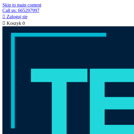
Skip to main content
Call us: 665297997

Zaloguj się

Koszyk
0