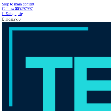
Skip to main content
Call us: 665297997

Zaloguj się

Koszyk
0