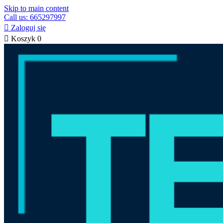
Skip to main content
Call us: 665297997

Zaloguj się

Koszyk
0