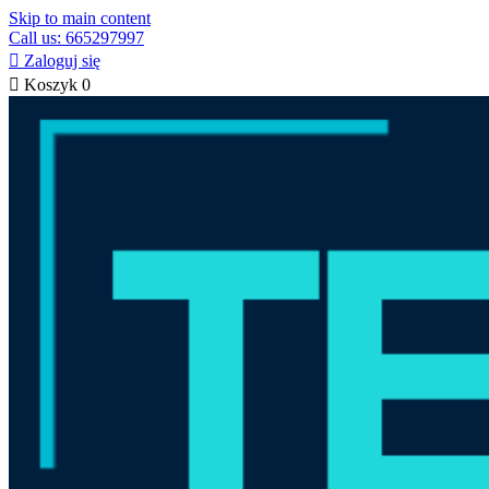
Skip to main content
Call us: 665297997

Zaloguj się

Koszyk
0