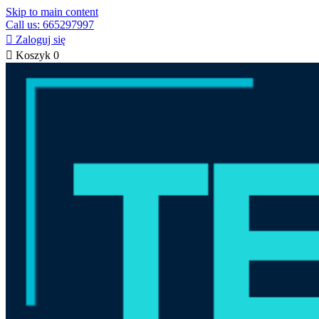
Skip to main content
Call us: 665297997

Zaloguj się

Koszyk
0