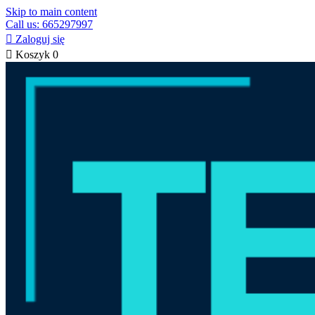
Skip to main content
Call us: 665297997

Zaloguj się

Koszyk
0