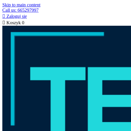
Skip to main content
Call us: 665297997

Zaloguj się

Koszyk
0