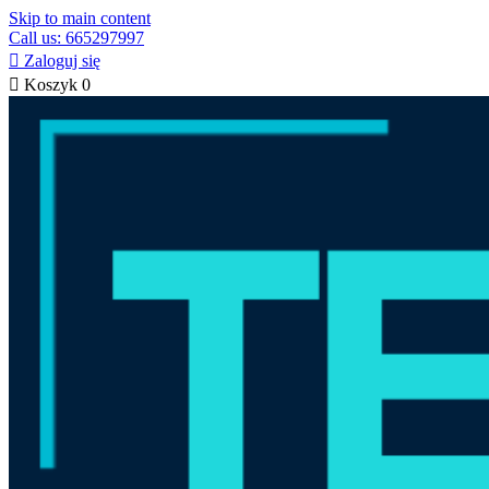
Skip to main content
Call us: 665297997

Zaloguj się

Koszyk
0