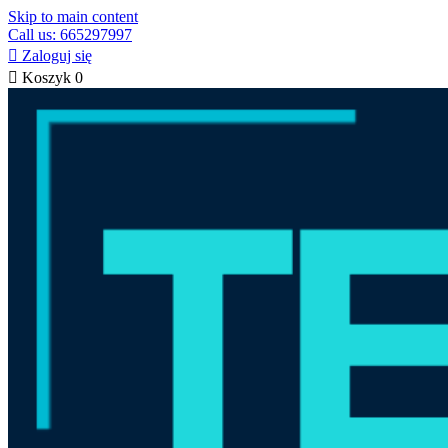
Skip to main content
Call us: 665297997

Zaloguj się

Koszyk
0