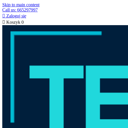
Skip to main content
Call us: 665297997

Zaloguj się

Koszyk
0