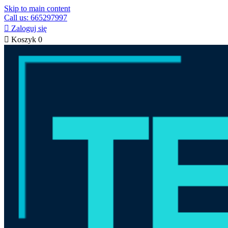
Skip to main content
Call us: 665297997

Zaloguj się

Koszyk
0