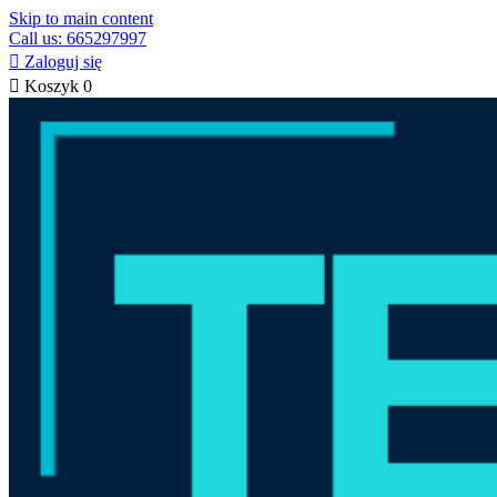
Skip to main content
Call us: 665297997

Zaloguj się

Koszyk
0