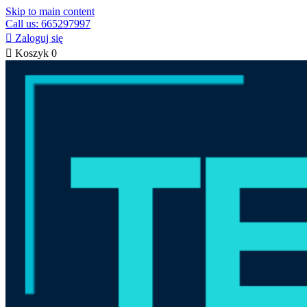
Skip to main content
Call us: 665297997

Zaloguj się

Koszyk
0