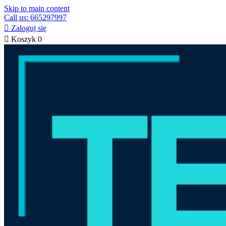
Skip to main content
Call us: 665297997

Zaloguj się

Koszyk
0