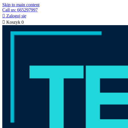
Skip to main content
Call us: 665297997

Zaloguj się

Koszyk
0