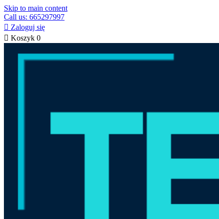
Skip to main content
Call us: 665297997

Zaloguj się

Koszyk
0